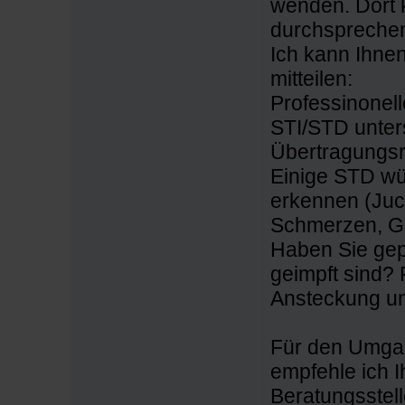
wenden. Dort 
durchspreche
Ich kann Ihne
mitteilen:
Professinonell
STI/STD unter
Übertragungsri
Einige STD wü
erkennen (Juc
Schmerzen, G
Haben Sie gepr
geimpft sind? 
Ansteckung un
Für den Umgan
empfehle ich 
Beratungsstell