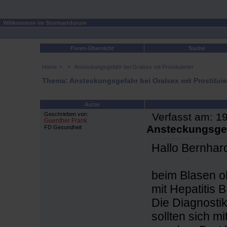
Willkommen im Stormarnforum
Foren-Übersicht
Suche
Home
Ansteckungsgefahr bei Oralsex mit Prostituierter
Thema: Ansteckungsgefahr bei Oralsex mit Prostituie
Autor
Geschrieben von:
Verfasst am: 19
Guenther Frank
Ansteckungsgefa
FD Gesundheit
Hallo Bernhar
beim Blasen o
mit Hepatitis 
Die Diagnostik 
sollten sich m