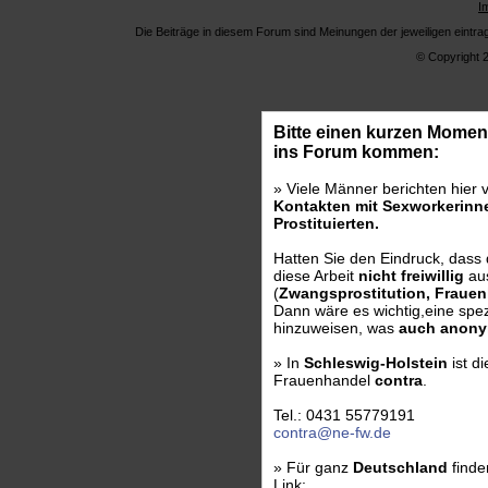
I
Die Beiträge in diesem Forum sind Meinungen der jeweiligen eintr
© Copyright 
Bitte einen kurzen Moment
ins Forum kommen:
» Viele Männer berichten hier 
Kontakten mit Sexworkerinne
Prostituierten.
Hatten Sie den Eindruck, dass
diese Arbeit
nicht freiwillig
au
(
Zwangsprostitution, Fraue
Dann wäre es wichtig,eine spezi
hinzuweisen, was
auch anony
» In
Schleswig-Holstein
ist d
Frauenhandel
contra
.
Tel.: 0431 55779191
contra@ne-fw.de
» Für ganz
Deutschland
finde
Link: