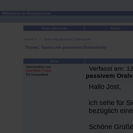
Willkommen im Stormarnforum
Foren-Übersicht
Suche
Home
Tantra mit passivem Oralverkehr
Thema: Tantra mit passivem Oralverkehr
Autor
Geschrieben von:
Verfasst am: 12
Guenther Frank
passivem Oralv
FD Gesundheit
Hallo Jost,
ich sehe für S
bezüglich eine
Schöne Grüße