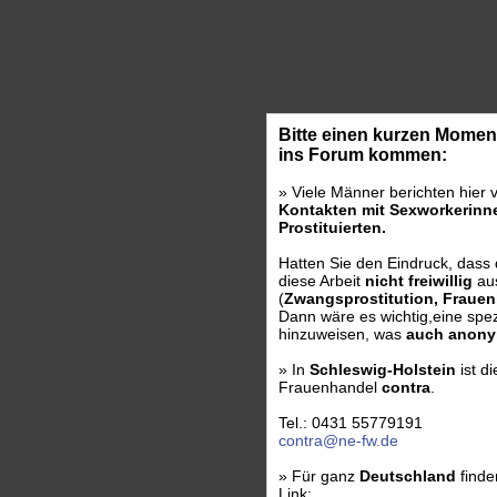
Bitte einen kurzen Moment
ins Forum kommen:
» Viele Männer berichten hier 
Kontakten mit Sexworkerinne
Prostituierten.
Hatten Sie den Eindruck, dass
diese Arbeit
nicht freiwillig
au
(
Zwangsprostitution, Fraue
Dann wäre es wichtig,eine spezi
hinzuweisen, was
auch anony
» In
Schleswig-Holstein
ist d
Frauenhandel
contra
.
Tel.: 0431 55779191
contra@ne-fw.de
» Für ganz
Deutschland
finde
Link: