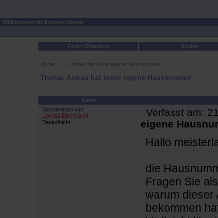
Willkommen im Stormarnforum
Foren-Übersicht
Suche
Home
Anbau hat keine eigene Hausnummer
Thema: Anbau hat keine eigene Hausnummer
Autor
Geschrieben von:
Verfasst am: 21
Louisa Eberhardt
eigene Hausn
Bauaufsicht
Hallo meister
die Hausnumm
Fragen Sie al
warum dieser
bekommen hat